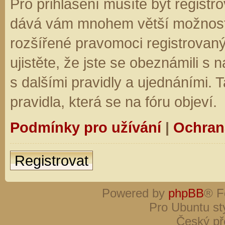
Pro přihlášení musíte být registro
dává vám mnohem větší možnosti.
rozšířené pravomoci registrovaný
ujistěte, že jste se obeznámili s
s dalšími pravidly a ujednáními. Ta
pravidla, která se na fóru objeví.
Podmínky pro užívání
|
Ochran
Registrovat
Powered by
phpBB
® F
Pro Ubuntu st
Český př