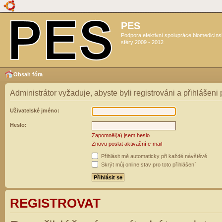
PES
Podpora efektivní spolupráce biomedicín
sféry 2009 - 2012
Obsah fóra
Administrátor vyžaduje, abyste byli registrováni a přihlášeni
Uživatelské jméno:
Heslo:
Zapomněl(a) jsem heslo
Znovu poslat aktivační e-mail
Přihlásit mě automaticky při každé návštěvě
Skrýt můj online stav pro toto přihlášení
REGISTROVAT