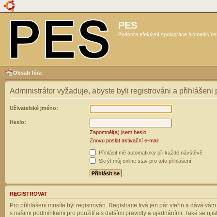
PES
Podpora efektivní spolupráce biomedicíns
Obsah fóra
Administrátor vyžaduje, abyste byli registrováni a přihlášeni
Uživatelské jméno:
Heslo:
Zapomněl(a) jsem heslo
Znovu poslat aktivační e-mail
Přihlásit mě automaticky při každé návštěvě
Skrýt můj online stav pro toto přihlášení
REGISTROVAT
Pro přihlášení musíte být registrován. Registrace trvá jen pár vteřin a dává vá
s našimi podmínkami pro použití a s dalšími pravidly a ujednáními. Také se ujistět