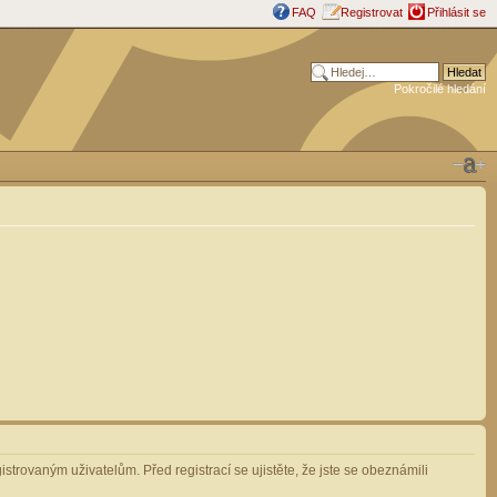
FAQ
Registrovat
Přihlásit se
Pokročilé hledání
strovaným uživatelům. Před registrací se ujistěte, že jste se obeznámili