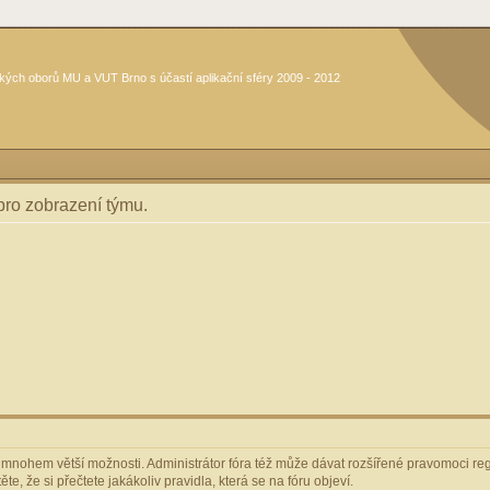
kých oborů MU a VUT Brno s účastí aplikační sféry 2009 - 2012
 pro zobrazení týmu.
m mnohem větší možnosti. Administrátor fóra též může dávat rozšířené pravomoci regi
e, že si přečtete jakákoliv pravidla, která se na fóru objeví.