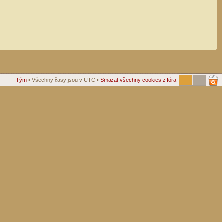
Tým
• Všechny časy jsou v UTC •
Smazat všechny cookies z fóra