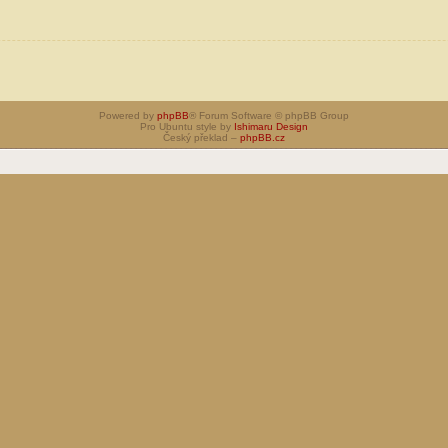
Powered by
phpBB
® Forum Software © phpBB Group
Pro Ubuntu style by
Ishimaru Design
Český překlad –
phpBB.cz