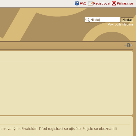
FAQ
Registrovat
Přihlásit se
Pokročilé hledání
strovaným uživatelům. Před registrací se ujistěte, že jste se obeznámili