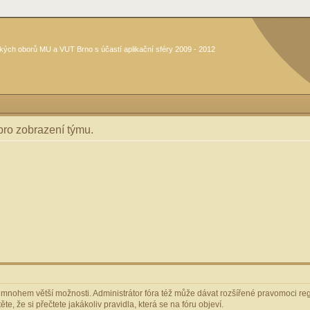
kých oborů MU a VUT Brno s účastí aplikační sféry 2009 - 2012
 pro zobrazení týmu.
m mnohem větší možnosti. Administrátor fóra též může dávat rozšířené pravomoci regi
e, že si přečtete jakákoliv pravidla, která se na fóru objeví.