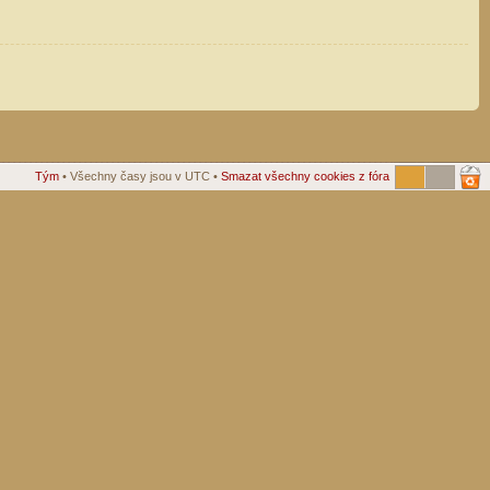
Tým
• Všechny časy jsou v UTC •
Smazat všechny cookies z fóra