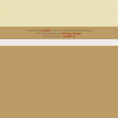
Powered by
phpBB
® Forum Software © phpBB Group
Pro Ubuntu style by
Ishimaru Design
Český překlad –
phpBB.cz