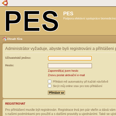
PES
Podpora efektivní spolupráce biomedicíns
Obsah fóra
Administrátor vyžaduje, abyste byli registrováni a přihlášeni
Uživatelské jméno:
Heslo:
Zapomněl(a) jsem heslo
Znovu poslat aktivační e-mail
Přihlásit mě automaticky při každé návštěvě
Skrýt můj online stav pro toto přihlášení
REGISTROVAT
Pro přihlášení musíte být registrován. Registrace trvá jen pár vteřin a dává vá
s našimi podmínkami pro použití a s dalšími pravidly a ujednáními. Také se ujistět