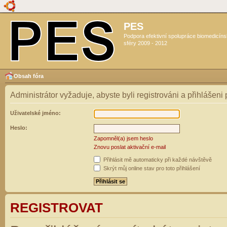
PES
Podpora efektivní spolupráce biomedicín
sféry 2009 - 2012
Obsah fóra
Administrátor vyžaduje, abyste byli registrováni a přihlášeni
Uživatelské jméno:
Heslo:
Zapomněl(a) jsem heslo
Znovu poslat aktivační e-mail
Přihlásit mě automaticky při každé návštěvě
Skrýt můj online stav pro toto přihlášení
REGISTROVAT