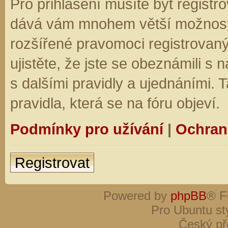
Pro přihlášení musíte být registro
dává vám mnohem větší možnosti.
rozšířené pravomoci registrovaný
ujistěte, že jste se obeznámili s
s dalšími pravidly a ujednáními. Ta
pravidla, která se na fóru objeví.
Podmínky pro užívání
|
Ochran
Registrovat
Powered by
phpBB
® F
Pro Ubuntu st
Český př