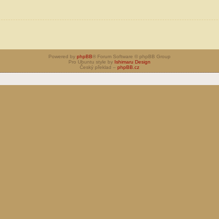
Powered by
phpBB
® Forum Software © phpBB Group
Pro Ubuntu style by
Ishimaru Design
Český překlad –
phpBB.cz