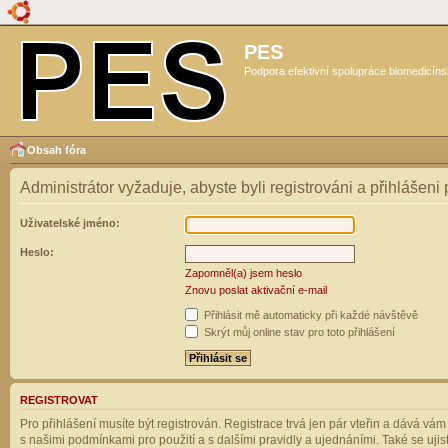
PES
Podpora efektivní spolupráce biomedicíns
Obsah fóra
Administrátor vyžaduje, abyste byli registrováni a přihlášeni
Uživatelské jméno:
Heslo:
Zapomněl(a) jsem heslo
Znovu poslat aktivační e-mail
Přihlásit mě automaticky při každé návštěvě
Skrýt můj online stav pro toto přihlášení
REGISTROVAT
Pro přihlášení musíte být registrován. Registrace trvá jen pár vteřin a dává vá
s našimi podmínkami pro použití a s dalšími pravidly a ujednáními. Také se ujistět