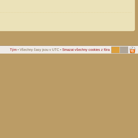
Tým
• Všechny časy jsou v UTC •
Smazat všechny cookies z fóra