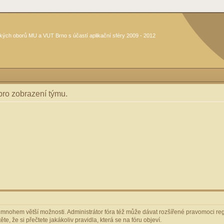
kých oborů MU a VUT Brno s účastí aplikační sféry 2009 - 2012
 pro zobrazení týmu.
m mnohem větší možnosti. Administrátor fóra též může dávat rozšířené pravomoci regi
e, že si přečtete jakákoliv pravidla, která se na fóru objeví.