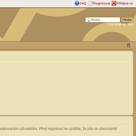
FAQ
Registrovat
Přihlásit se
Pokročilé hledání
strovaným uživatelům. Před registrací se ujistěte, že jste se obeznámili