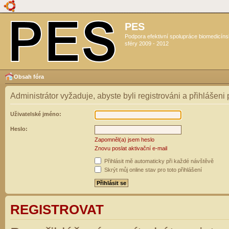
PES
Podpora efektivní spolupráce biomedicín
sféry 2009 - 2012
Obsah fóra
Administrátor vyžaduje, abyste byli registrováni a přihlášeni
Uživatelské jméno:
Heslo:
Zapomněl(a) jsem heslo
Znovu poslat aktivační e-mail
Přihlásit mě automaticky při každé návštěvě
Skrýt můj online stav pro toto přihlášení
REGISTROVAT