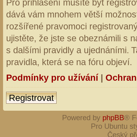
Pro přihlášení musíte být registro
dává vám mnohem větší možnosti.
rozšířené pravomoci registrovaný
ujistěte, že jste se obeznámili s
s dalšími pravidly a ujednáními. Ta
pravidla, která se na fóru objeví.
Podmínky pro užívání
|
Ochran
Registrovat
Powered by
phpBB
® F
Pro Ubuntu st
Český př