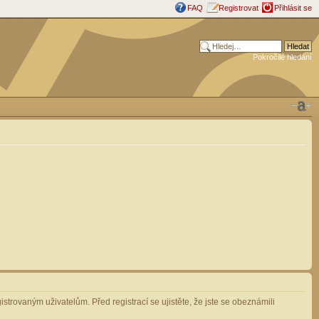
FAQ
Registrovat
Přihlásit se
Pokročilé hledání
strovaným uživatelům. Před registrací se ujistěte, že jste se obeznámili