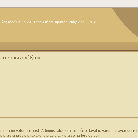
kých oborů MU a VUT Brno s účastí aplikační sféry 2009 - 2012
 pro zobrazení týmu.
m mnohem větší možnosti. Administrátor fóra též může dávat rozšířené pravomoci regi
e, že si přečtete jakákoliv pravidla, která se na fóru objeví.