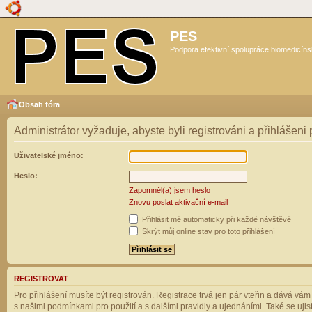
PES
Podpora efektivní spolupráce biomedicíns
Obsah fóra
Administrátor vyžaduje, abyste byli registrováni a přihlášeni
Uživatelské jméno:
Heslo:
Zapomněl(a) jsem heslo
Znovu poslat aktivační e-mail
Přihlásit mě automaticky při každé návštěvě
Skrýt můj online stav pro toto přihlášení
REGISTROVAT
Pro přihlášení musíte být registrován. Registrace trvá jen pár vteřin a dává vá
s našimi podmínkami pro použití a s dalšími pravidly a ujednáními. Také se ujistět