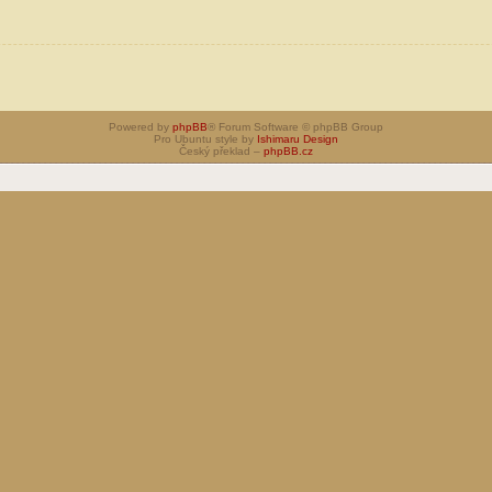
Powered by
phpBB
® Forum Software © phpBB Group
Pro Ubuntu style by
Ishimaru Design
Český překlad –
phpBB.cz