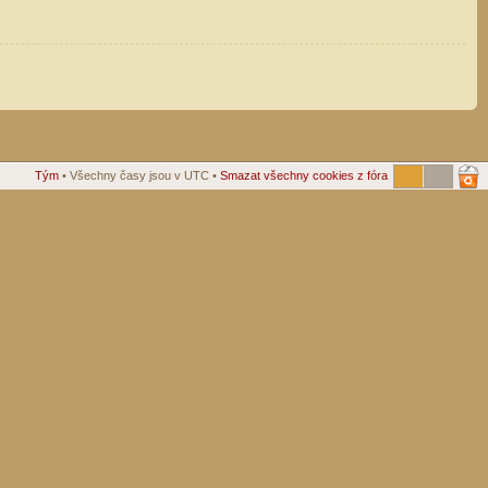
Tým
• Všechny časy jsou v UTC •
Smazat všechny cookies z fóra