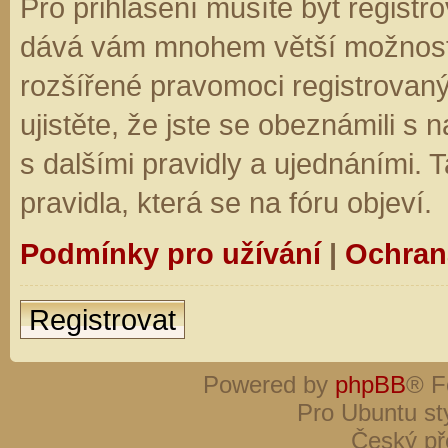
Pro přihlášení musíte být registro
dává vám mnohem větší možnosti.
rozšířené pravomoci registrovaný
ujistěte, že jste se obeznámili s
s dalšími pravidly a ujednáními. Ta
pravidla, která se na fóru objeví.
Podmínky pro užívání
|
Ochran
Registrovat
Powered by
phpBB
® F
Pro Ubuntu st
Český př