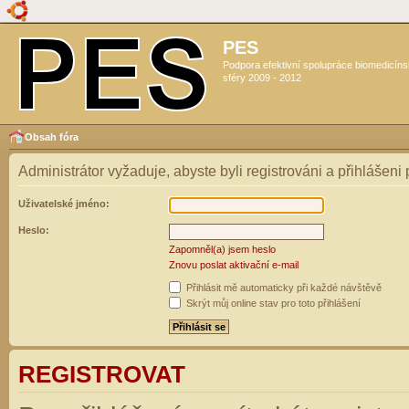
PES
Podpora efektivní spolupráce biomedicín
sféry 2009 - 2012
Obsah fóra
Administrátor vyžaduje, abyste byli registrováni a přihlášeni
Uživatelské jméno:
Heslo:
Zapomněl(a) jsem heslo
Znovu poslat aktivační e-mail
Přihlásit mě automaticky při každé návštěvě
Skrýt můj online stav pro toto přihlášení
REGISTROVAT