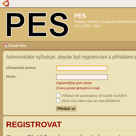
PES
Podpora efektivní spolupráce biomedicín
sféry 2009 - 2012
Obsah fóra
Administrátor vyžaduje, abyste byli registrováni a přihlášeni
Uživatelské jméno:
Heslo:
Zapomněl(a) jsem heslo
Znovu poslat aktivační e-mail
Přihlásit mě automaticky při každé návštěvě
Skrýt můj online stav pro toto přihlášení
REGISTROVAT