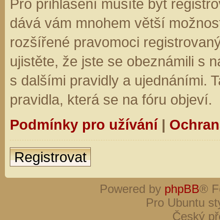
Pro přihlášení musíte být registro
dává vám mnohem větší možnosti.
rozšířené pravomoci registrovaný
ujistěte, že jste se obeznámili s
s dalšími pravidly a ujednáními. Ta
pravidla, která se na fóru objeví.
Podmínky pro užívání
|
Ochran
Registrovat
Powered by
phpBB
® F
Pro Ubuntu st
Český př