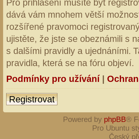
Pro přihlášení musíte být registro
dává vám mnohem větší možnosti.
rozšířené pravomoci registrovaný
ujistěte, že jste se obeznámili s
s dalšími pravidly a ujednáními. Ta
pravidla, která se na fóru objeví.
Podmínky pro užívání
|
Ochran
Registrovat
Powered by
phpBB
® F
Pro Ubuntu st
Český př