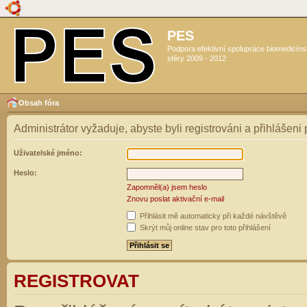
PES
Podpora efektivní spolupráce biomedicín
sféry 2009 - 2012
Obsah fóra
Administrátor vyžaduje, abyste byli registrováni a přihlášeni
Uživatelské jméno:
Heslo:
Zapomněl(a) jsem heslo
Znovu poslat aktivační e-mail
Přihlásit mě automaticky při každé návštěvě
Skrýt můj online stav pro toto přihlášení
REGISTROVAT