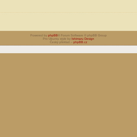
Powered by
phpBB
® Forum Software © phpBB Group
Pro Ubuntu style by
Ishimaru Design
Český překlad –
phpBB.cz