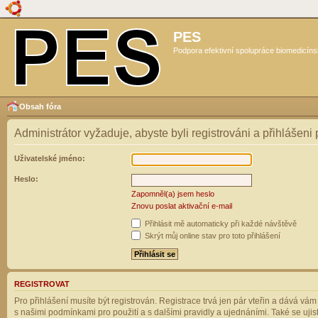
PES
Podpora efektivní spolupráce biomedicíns
Obsah fóra
Administrátor vyžaduje, abyste byli registrováni a přihlášeni
Uživatelské jméno:
Heslo:
Zapomněl(a) jsem heslo
Znovu poslat aktivační e-mail
Přihlásit mě automaticky při každé návštěvě
Skrýt můj online stav pro toto přihlášení
REGISTROVAT
Pro přihlášení musíte být registrován. Registrace trvá jen pár vteřin a dává vá
s našimi podmínkami pro použití a s dalšími pravidly a ujednáními. Také se ujistět