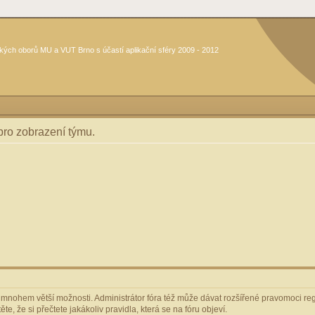
kých oborů MU a VUT Brno s účastí aplikační sféry 2009 - 2012
 pro zobrazení týmu.
m mnohem větší možnosti. Administrátor fóra též může dávat rozšířené pravomoci regi
e, že si přečtete jakákoliv pravidla, která se na fóru objeví.