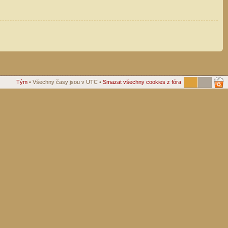
Tým
• Všechny časy jsou v UTC •
Smazat všechny cookies z fóra