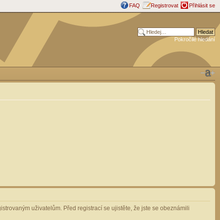
FAQ
Registrovat
Přihlásit se
Pokročilé hledání
strovaným uživatelům. Před registrací se ujistěte, že jste se obeznámili