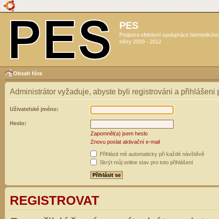
PES
Podpora efektivní spolupráce biomedicín
sféry 2009 - 2012
Obsah fóra
Administrátor vyžaduje, abyste byli registrováni a přihlášeni
Uživatelské jméno:
Heslo:
Zapomněl(a) jsem heslo
Znovu poslat aktivační e-mail
Přihlásit mě automaticky při každé návštěvě
Skrýt můj online stav pro toto přihlášení
REGISTROVAT