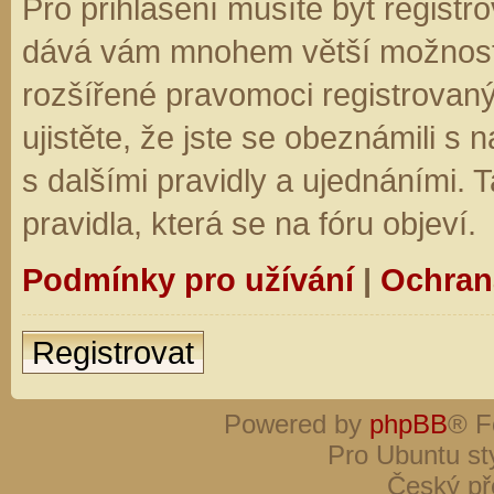
Pro přihlášení musíte být registro
dává vám mnohem větší možnosti.
rozšířené pravomoci registrovaný
ujistěte, že jste se obeznámili s
s dalšími pravidly a ujednáními. Ta
pravidla, která se na fóru objeví.
Podmínky pro užívání
|
Ochran
Registrovat
Powered by
phpBB
® F
Pro Ubuntu st
Český př