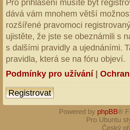
Pro přihlášení musíte být registro
dává vám mnohem větší možnosti.
rozšířené pravomoci registrovaný
ujistěte, že jste se obeznámili s
s dalšími pravidly a ujednáními. Ta
pravidla, která se na fóru objeví.
Podmínky pro užívání
|
Ochran
Registrovat
Powered by
phpBB
® F
Pro Ubuntu st
Český př