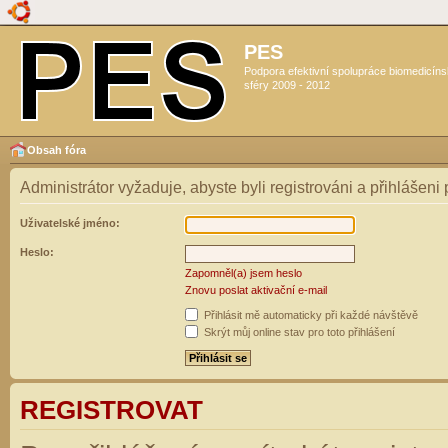
PES
Podpora efektivní spolupráce biomedicín
sféry 2009 - 2012
Obsah fóra
Administrátor vyžaduje, abyste byli registrováni a přihlášeni
Uživatelské jméno:
Heslo:
Zapomněl(a) jsem heslo
Znovu poslat aktivační e-mail
Přihlásit mě automaticky při každé návštěvě
Skrýt můj online stav pro toto přihlášení
REGISTROVAT