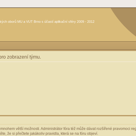
kých oborů MU a VUT Brno s účastí aplikační sféry 2009 - 2012
 pro zobrazení týmu.
m mnohem větší možnosti. Administrátor fóra též může dávat rozšířené pravomoci regi
e, že si přečtete jakákoliv pravidla, která se na fóru objeví.