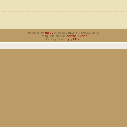
Powered by
phpBB
® Forum Software © phpBB Group
Pro Ubuntu style by
Ishimaru Design
Český překlad –
phpBB.cz