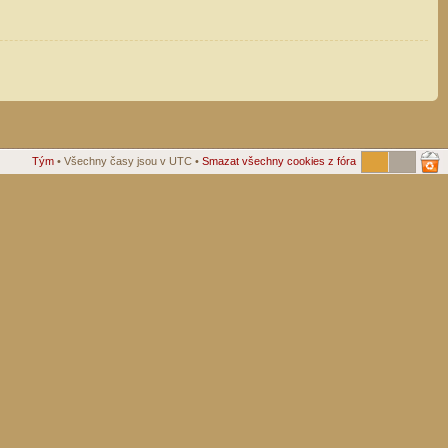
Tým
• Všechny časy jsou v UTC •
Smazat všechny cookies z fóra