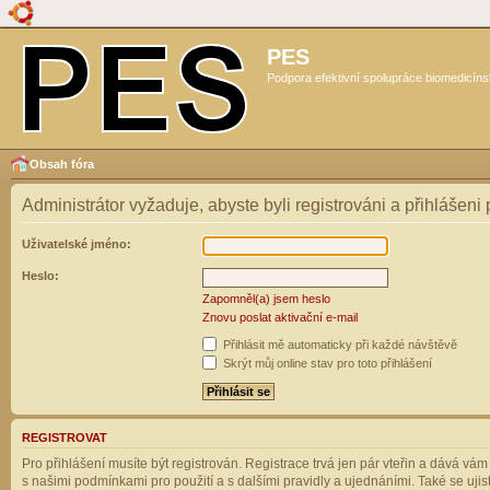
PES
Podpora efektivní spolupráce biomedicíns
Obsah fóra
Administrátor vyžaduje, abyste byli registrováni a přihlášeni
Uživatelské jméno:
Heslo:
Zapomněl(a) jsem heslo
Znovu poslat aktivační e-mail
Přihlásit mě automaticky při každé návštěvě
Skrýt můj online stav pro toto přihlášení
REGISTROVAT
Pro přihlášení musíte být registrován. Registrace trvá jen pár vteřin a dává vá
s našimi podmínkami pro použití a s dalšími pravidly a ujednáními. Také se ujistět