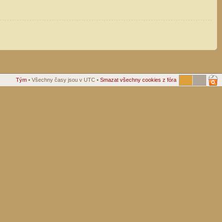
Tým
• Všechny časy jsou v UTC •
Smazat všechny cookies z fóra