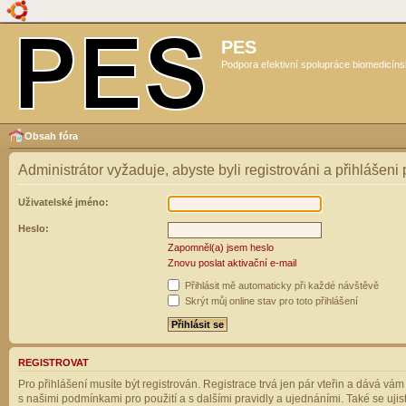
PES
Podpora efektivní spolupráce biomedicíns
Obsah fóra
Administrátor vyžaduje, abyste byli registrováni a přihlášeni
Uživatelské jméno:
Heslo:
Zapomněl(a) jsem heslo
Znovu poslat aktivační e-mail
Přihlásit mě automaticky při každé návštěvě
Skrýt můj online stav pro toto přihlášení
REGISTROVAT
Pro přihlášení musíte být registrován. Registrace trvá jen pár vteřin a dává vá
s našimi podmínkami pro použití a s dalšími pravidly a ujednáními. Také se ujistět