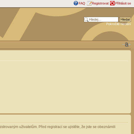
FAQ
Registrovat
Přihlásit se
Pokročilé hledání
strovaným uživatelům. Před registrací se ujistěte, že jste se obeznámili