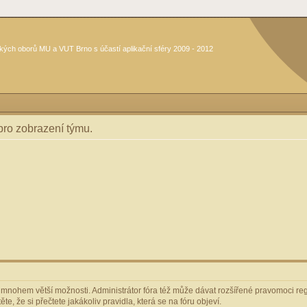
kých oborů MU a VUT Brno s účastí aplikační sféry 2009 - 2012
 pro zobrazení týmu.
m mnohem větší možnosti. Administrátor fóra též může dávat rozšířené pravomoci regi
e, že si přečtete jakákoliv pravidla, která se na fóru objeví.