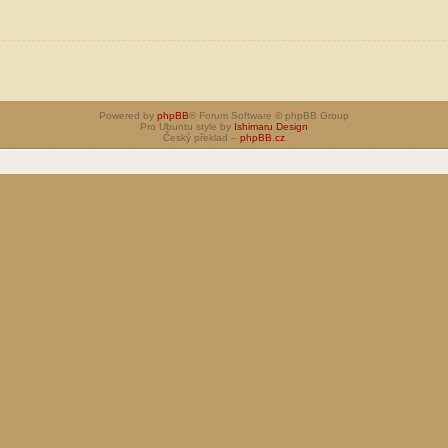
Powered by
phpBB
® Forum Software © phpBB Group
Pro Ubuntu style by
Ishimaru Design
Český překlad –
phpBB.cz