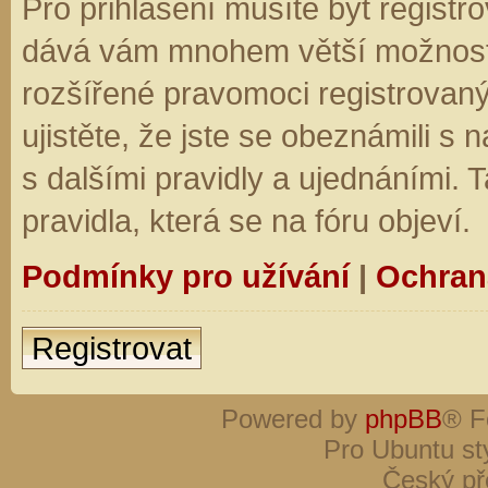
Pro přihlášení musíte být registro
dává vám mnohem větší možnosti.
rozšířené pravomoci registrovaný
ujistěte, že jste se obeznámili s
s dalšími pravidly a ujednáními. Ta
pravidla, která se na fóru objeví.
Podmínky pro užívání
|
Ochran
Registrovat
Powered by
phpBB
® F
Pro Ubuntu st
Český př