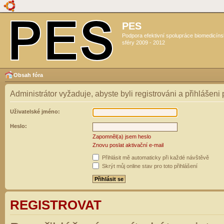
PES
Podpora efektivní spolupráce biomedicín
sféry 2009 - 2012
Obsah fóra
Administrátor vyžaduje, abyste byli registrováni a přihlášeni
Uživatelské jméno:
Heslo:
Zapomněl(a) jsem heslo
Znovu poslat aktivační e-mail
Přihlásit mě automaticky při každé návštěvě
Skrýt můj online stav pro toto přihlášení
REGISTROVAT