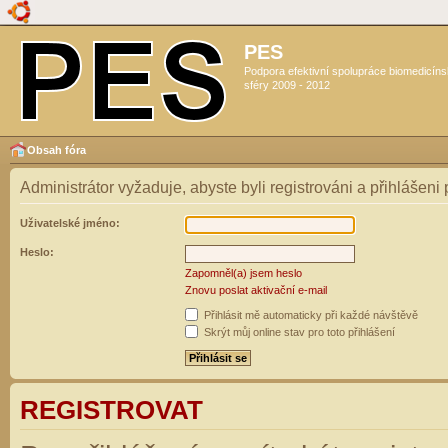
PES
Podpora efektivní spolupráce biomedicín
sféry 2009 - 2012
Obsah fóra
Administrátor vyžaduje, abyste byli registrováni a přihlášeni
Uživatelské jméno:
Heslo:
Zapomněl(a) jsem heslo
Znovu poslat aktivační e-mail
Přihlásit mě automaticky při každé návštěvě
Skrýt můj online stav pro toto přihlášení
REGISTROVAT