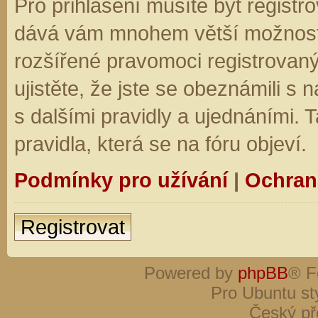
Pro přihlášení musíte být registro
dává vám mnohem větší možnosti.
rozšířené pravomoci registrovaný
ujistěte, že jste se obeznámili s
s dalšími pravidly a ujednáními. Ta
pravidla, která se na fóru objeví.
Podmínky pro užívání
|
Ochran
Registrovat
Powered by
phpBB
® F
Pro Ubuntu st
Český př