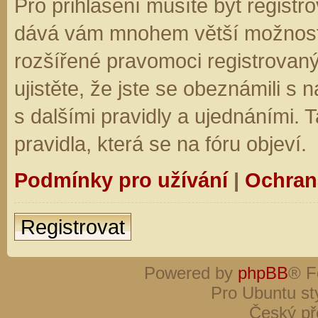
Pro přihlášení musíte být registro
dává vám mnohem větší možnosti.
rozšířené pravomoci registrovaný
ujistěte, že jste se obeznámili s
s dalšími pravidly a ujednáními. Ta
pravidla, která se na fóru objeví.
Podmínky pro užívání
|
Ochran
Registrovat
Powered by
phpBB
® F
Pro Ubuntu st
Český př