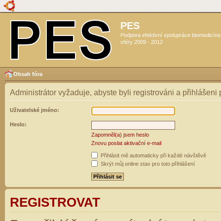
PES
Podpora efektivní spolupráce biomedicín
sféry 2009 - 2012
Obsah fóra
Administrátor vyžaduje, abyste byli registrováni a přihlášeni
Uživatelské jméno:
Heslo:
Zapomněl(a) jsem heslo
Znovu poslat aktivační e-mail
Přihlásit mě automaticky při každé návštěvě
Skrýt můj online stav pro toto přihlášení
REGISTROVAT