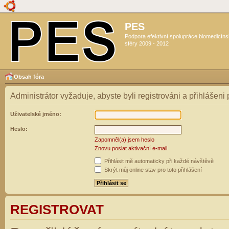
PES
Podpora efektivní spolupráce biomedicín
sféry 2009 - 2012
Obsah fóra
Administrátor vyžaduje, abyste byli registrováni a přihlášeni
Uživatelské jméno:
Heslo:
Zapomněl(a) jsem heslo
Znovu poslat aktivační e-mail
Přihlásit mě automaticky při každé návštěvě
Skrýt můj online stav pro toto přihlášení
REGISTROVAT