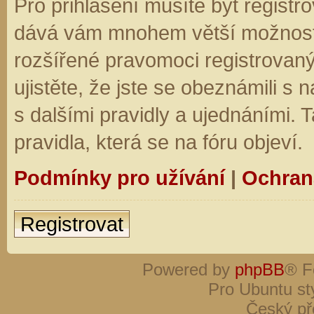
Pro přihlášení musíte být registro
dává vám mnohem větší možnosti.
rozšířené pravomoci registrovaný
ujistěte, že jste se obeznámili s
s dalšími pravidly a ujednáními. Ta
pravidla, která se na fóru objeví.
Podmínky pro užívání
|
Ochran
Registrovat
Powered by
phpBB
® F
Pro Ubuntu st
Český př