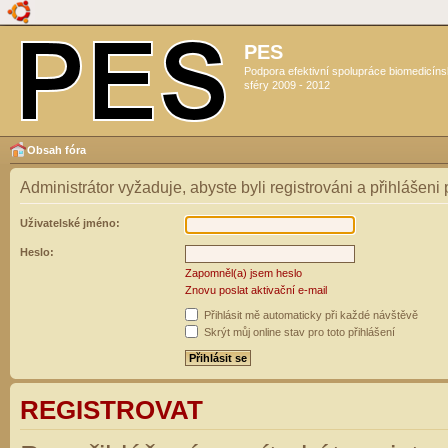
PES
Podpora efektivní spolupráce biomedicín
sféry 2009 - 2012
Obsah fóra
Administrátor vyžaduje, abyste byli registrováni a přihlášeni
Uživatelské jméno:
Heslo:
Zapomněl(a) jsem heslo
Znovu poslat aktivační e-mail
Přihlásit mě automaticky při každé návštěvě
Skrýt můj online stav pro toto přihlášení
REGISTROVAT