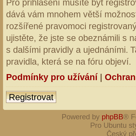
Pro přihlášení musíte být registro
dává vám mnohem větší možnosti.
rozšířené pravomoci registrovaný
ujistěte, že jste se obeznámili s
s dalšími pravidly a ujednáními. Ta
pravidla, která se na fóru objeví.
Podmínky pro užívání
|
Ochran
Registrovat
Powered by
phpBB
® F
Pro Ubuntu st
Český př