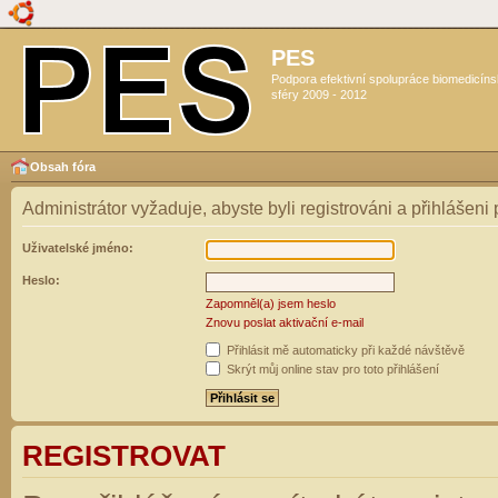
PES
Podpora efektivní spolupráce biomedicín
sféry 2009 - 2012
Obsah fóra
Administrátor vyžaduje, abyste byli registrováni a přihlášeni
Uživatelské jméno:
Heslo:
Zapomněl(a) jsem heslo
Znovu poslat aktivační e-mail
Přihlásit mě automaticky při každé návštěvě
Skrýt můj online stav pro toto přihlášení
REGISTROVAT