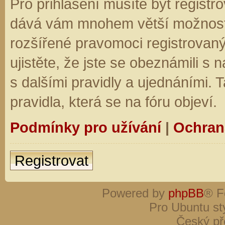
Pro přihlášení musíte být registro
dává vám mnohem větší možnosti.
rozšířené pravomoci registrovaný
ujistěte, že jste se obeznámili s
s dalšími pravidly a ujednáními. Ta
pravidla, která se na fóru objeví.
Podmínky pro užívání
|
Ochran
Registrovat
Powered by
phpBB
® F
Pro Ubuntu st
Český př