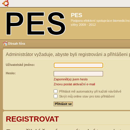
PES
Podpora efektivní spolupráce biomedicín
sféry 2009 - 2012
Obsah fóra
Administrátor vyžaduje, abyste byli registrováni a přihlášeni
Uživatelské jméno:
Heslo:
Zapomněl(a) jsem heslo
Znovu poslat aktivační e-mail
Přihlásit mě automaticky při každé návštěvě
Skrýt můj online stav pro toto přihlášení
REGISTROVAT