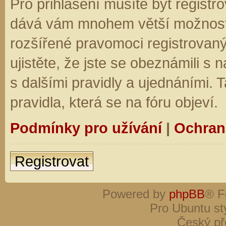
Pro přihlášení musíte být registro
dává vám mnohem větší možnosti.
rozšířené pravomoci registrovaný
ujistěte, že jste se obeznámili s
s dalšími pravidly a ujednáními. Ta
pravidla, která se na fóru objeví.
Podmínky pro užívání
|
Ochran
Registrovat
Powered by
phpBB
® F
Pro Ubuntu st
Český př