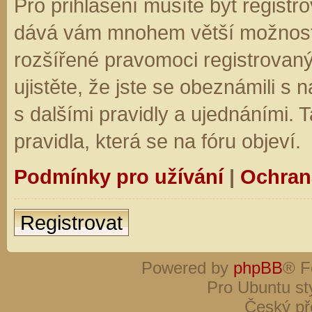
Pro přihlášení musíte být registro
dává vám mnohem větší možnosti.
rozšířené pravomoci registrovaný
ujistěte, že jste se obeznámili s
s dalšími pravidly a ujednáními. Ta
pravidla, která se na fóru objeví.
Podmínky pro užívání
|
Ochran
Registrovat
Powered by
phpBB
® F
Pro Ubuntu st
Český př