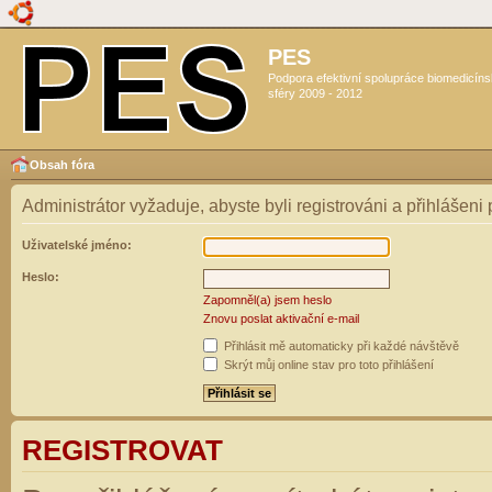
PES
Podpora efektivní spolupráce biomedicín
sféry 2009 - 2012
Obsah fóra
Administrátor vyžaduje, abyste byli registrováni a přihlášeni
Uživatelské jméno:
Heslo:
Zapomněl(a) jsem heslo
Znovu poslat aktivační e-mail
Přihlásit mě automaticky při každé návštěvě
Skrýt můj online stav pro toto přihlášení
REGISTROVAT