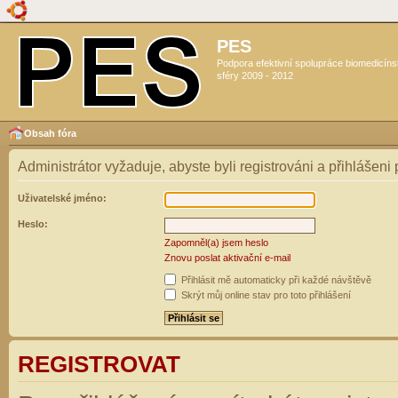
PES
Podpora efektivní spolupráce biomedicín
sféry 2009 - 2012
Obsah fóra
Administrátor vyžaduje, abyste byli registrováni a přihlášeni
Uživatelské jméno:
Heslo:
Zapomněl(a) jsem heslo
Znovu poslat aktivační e-mail
Přihlásit mě automaticky při každé návštěvě
Skrýt můj online stav pro toto přihlášení
REGISTROVAT