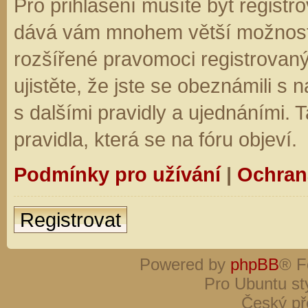
Pro přihlášení musíte být registro
dává vám mnohem větší možnosti.
rozšířené pravomoci registrovaný
ujistěte, že jste se obeznámili s
s dalšími pravidly a ujednáními. Ta
pravidla, která se na fóru objeví.
Podmínky pro užívání
|
Ochran
Registrovat
Powered by
phpBB
® F
Pro Ubuntu st
Český př