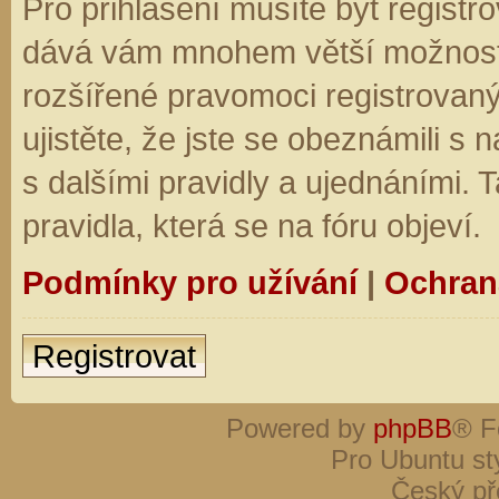
Pro přihlášení musíte být registro
dává vám mnohem větší možnosti.
rozšířené pravomoci registrovaný
ujistěte, že jste se obeznámili s
s dalšími pravidly a ujednáními. Ta
pravidla, která se na fóru objeví.
Podmínky pro užívání
|
Ochran
Registrovat
Powered by
phpBB
® F
Pro Ubuntu st
Český př