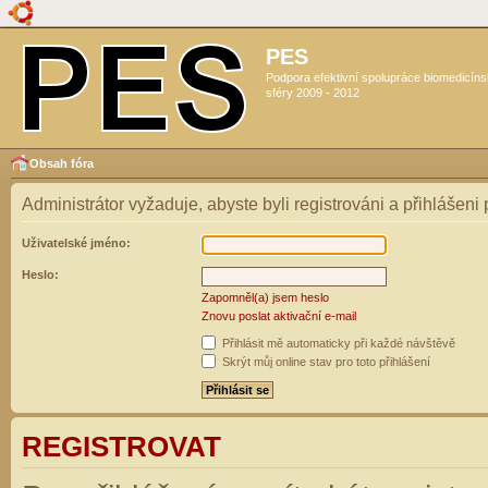
PES
Podpora efektivní spolupráce biomedicín
sféry 2009 - 2012
Obsah fóra
Administrátor vyžaduje, abyste byli registrováni a přihlášeni
Uživatelské jméno:
Heslo:
Zapomněl(a) jsem heslo
Znovu poslat aktivační e-mail
Přihlásit mě automaticky při každé návštěvě
Skrýt můj online stav pro toto přihlášení
REGISTROVAT