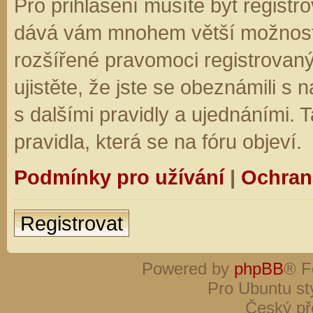
Pro přihlášení musíte být registro
dává vám mnohem větší možnosti.
rozšířené pravomoci registrovaný
ujistěte, že jste se obeznámili s
s dalšími pravidly a ujednáními. Ta
pravidla, která se na fóru objeví.
Podmínky pro užívání
|
Ochran
Registrovat
Powered by
phpBB
® F
Pro Ubuntu st
Český př