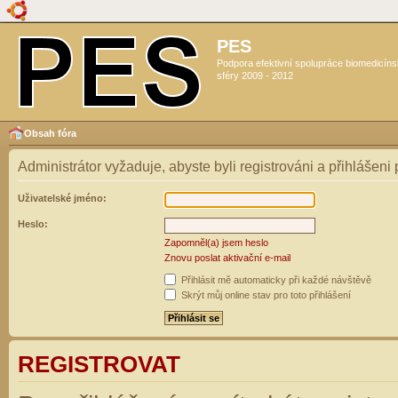
PES
Podpora efektivní spolupráce biomedicín
sféry 2009 - 2012
Obsah fóra
Administrátor vyžaduje, abyste byli registrováni a přihlášeni
Uživatelské jméno:
Heslo:
Zapomněl(a) jsem heslo
Znovu poslat aktivační e-mail
Přihlásit mě automaticky při každé návštěvě
Skrýt můj online stav pro toto přihlášení
REGISTROVAT