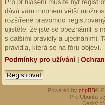
Pro přihlášení musíte být registro
dává vám mnohem větší možnosti.
rozšířené pravomoci registrovaný
ujistěte, že jste se obeznámili s
s dalšími pravidly a ujednáními. Ta
pravidla, která se na fóru objeví.
Podmínky pro užívání
|
Ochran
Registrovat
Powered by
phpBB
® F
Pro Ubuntu st
Český př