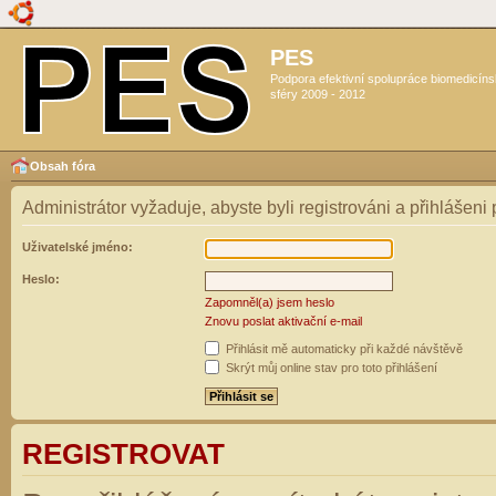
PES
Podpora efektivní spolupráce biomedicín
sféry 2009 - 2012
Obsah fóra
Administrátor vyžaduje, abyste byli registrováni a přihlášeni
Uživatelské jméno:
Heslo:
Zapomněl(a) jsem heslo
Znovu poslat aktivační e-mail
Přihlásit mě automaticky při každé návštěvě
Skrýt můj online stav pro toto přihlášení
REGISTROVAT