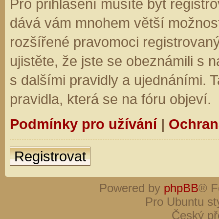
Pro přihlášení musíte být registro
dává vám mnohem větší možnosti.
rozšířené pravomoci registrovaný
ujistěte, že jste se obeznámili s
s dalšími pravidly a ujednáními. Ta
pravidla, která se na fóru objeví.
Podmínky pro užívání
|
Ochran
Registrovat
Powered by
phpBB
® F
Pro Ubuntu st
Český př