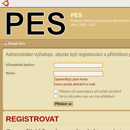
PES
Podpora efektivní spolupráce biomedicín
sféry 2009 - 2012
Obsah fóra
Administrátor vyžaduje, abyste byli registrováni a přihlášeni
Uživatelské jméno:
Heslo:
Zapomněl(a) jsem heslo
Znovu poslat aktivační e-mail
Přihlásit mě automaticky při každé návštěvě
Skrýt můj online stav pro toto přihlášení
REGISTROVAT