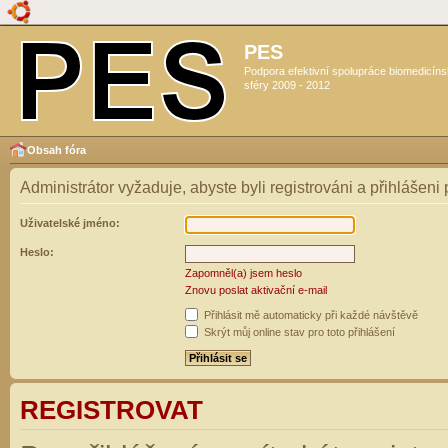
PES
Podpora efektivní spolupráce biomedicín
sféry 2009 - 2012
Obsah fóra
Administrátor vyžaduje, abyste byli registrováni a přihlášeni
Uživatelské jméno:
Heslo:
Zapomněl(a) jsem heslo
Znovu poslat aktivační e-mail
Přihlásit mě automaticky při každé návštěvě
Skrýt můj online stav pro toto přihlášení
REGISTROVAT