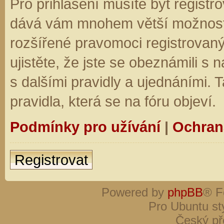
Pro přihlášení musíte být registro
dává vám mnohem větší možnosti.
rozšířené pravomoci registrovaný
ujistěte, že jste se obeznámili s
s dalšími pravidly a ujednáními. Ta
pravidla, která se na fóru objeví.
Podmínky pro užívání
|
Ochran
Registrovat
Powered by
phpBB
® F
Pro Ubuntu st
Český př