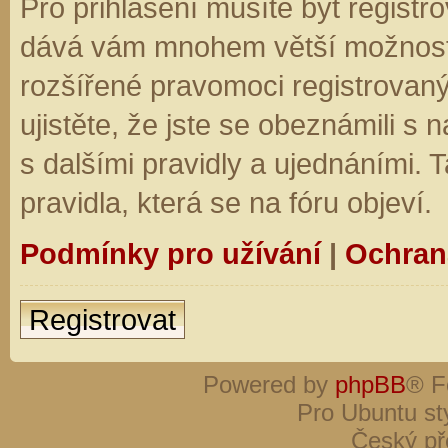
Pro přihlášení musíte být registro
dává vám mnohem větší možnosti.
rozšířené pravomoci registrovaný
ujistěte, že jste se obeznámili s
s dalšími pravidly a ujednáními. Ta
pravidla, která se na fóru objeví.
Podmínky pro užívání
|
Ochran
Registrovat
Powered by
phpBB
® F
Pro Ubuntu st
Český př