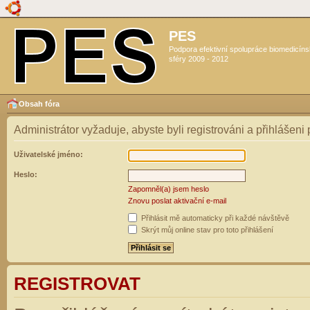
PES
Podpora efektivní spolupráce biomedicín
sféry 2009 - 2012
Obsah fóra
Administrátor vyžaduje, abyste byli registrováni a přihlášeni
Uživatelské jméno:
Heslo:
Zapomněl(a) jsem heslo
Znovu poslat aktivační e-mail
Přihlásit mě automaticky při každé návštěvě
Skrýt můj online stav pro toto přihlášení
REGISTROVAT