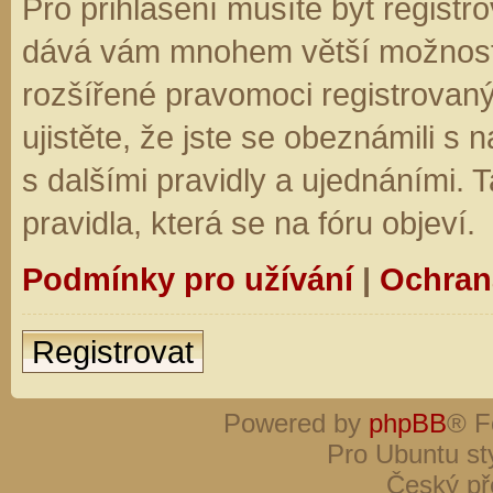
Pro přihlášení musíte být registro
dává vám mnohem větší možnosti.
rozšířené pravomoci registrovaný
ujistěte, že jste se obeznámili s
s dalšími pravidly a ujednáními. Ta
pravidla, která se na fóru objeví.
Podmínky pro užívání
|
Ochran
Registrovat
Powered by
phpBB
® F
Pro Ubuntu st
Český př