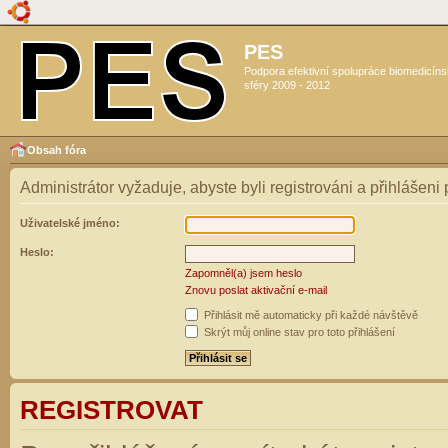
PES
Podpora efektivní spolupráce biomedicín
sféry 2009 - 2012
Obsah fóra
Administrátor vyžaduje, abyste byli registrováni a přihlášeni
Uživatelské jméno:
Heslo:
Zapomněl(a) jsem heslo
Znovu poslat aktivační e-mail
Přihlásit mě automaticky při každé návštěvě
Skrýt můj online stav pro toto přihlášení
REGISTROVAT