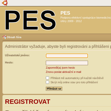
PES
Podpora efektivní spolupráce biomedicín
sféry 2009 - 2012
Obsah fóra
Administrátor vyžaduje, abyste byli registrováni a přihlášeni
Uživatelské jméno:
Heslo:
Zapomněl(a) jsem heslo
Znovu poslat aktivační e-mail
Přihlásit mě automaticky při každé návštěvě
Skrýt můj online stav pro toto přihlášení
REGISTROVAT