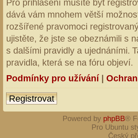
Pro přihlášení musíte být registro
dává vám mnohem větší možnosti.
rozšířené pravomoci registrovaný
ujistěte, že jste se obeznámili s
s dalšími pravidly a ujednáními. Ta
pravidla, která se na fóru objeví.
Podmínky pro užívání
|
Ochran
Registrovat
Powered by
phpBB
® F
Pro Ubuntu st
Český př