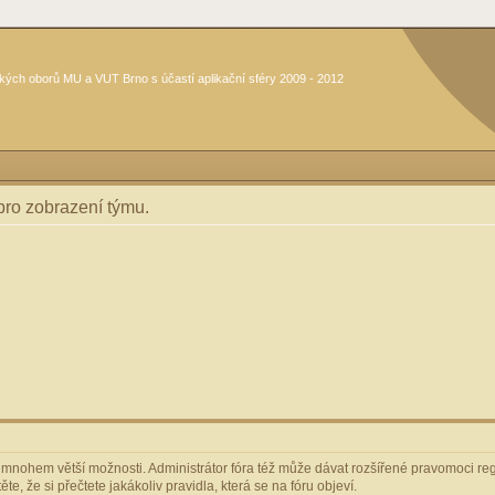
kých oborů MU a VUT Brno s účastí aplikační sféry 2009 - 2012
 pro zobrazení týmu.
m mnohem větší možnosti. Administrátor fóra též může dávat rozšířené pravomoci regi
e, že si přečtete jakákoliv pravidla, která se na fóru objeví.