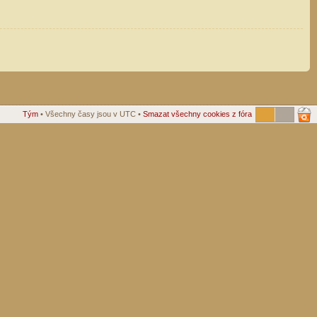
Tým
• Všechny časy jsou v UTC •
Smazat všechny cookies z fóra