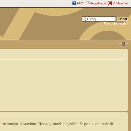
FAQ
Registrovat
Přihlásit se
Pokročilé hledání
strovaným uživatelům. Před registrací se ujistěte, že jste se obeznámili