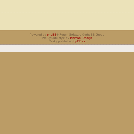
Powered by
phpBB
® Forum Software © phpBB Group
Pro Ubuntu style by
Ishimaru Design
Český překlad –
phpBB.cz