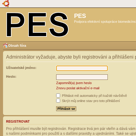
PES
Podpora efektivní spolupráce biomedicíns
Obsah fóra
Administrátor vyžaduje, abyste byli registrováni a přihlášeni
Uživatelské jméno:
Heslo:
Zapomněl(a) jsem heslo
Znovu poslat aktivační e-mail
Přihlásit mě automaticky při každé návštěvě
Skrýt můj online stav pro toto přihlášení
REGISTROVAT
Pro přihlášení musíte být registrován. Registrace trvá jen pár vteřin a dává vá
s našimi podmínkami pro použití a s dalšími pravidly a ujednáními. Také se ujistět