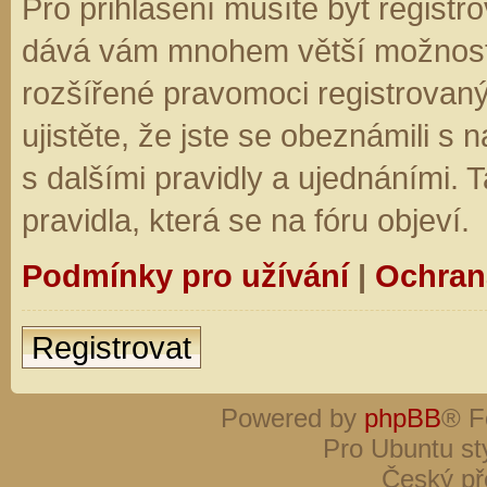
Pro přihlášení musíte být registro
dává vám mnohem větší možnosti.
rozšířené pravomoci registrovaný
ujistěte, že jste se obeznámili s
s dalšími pravidly a ujednáními. Ta
pravidla, která se na fóru objeví.
Podmínky pro užívání
|
Ochran
Registrovat
Powered by
phpBB
® F
Pro Ubuntu st
Český př