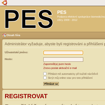
PES
Podpora efektivní spolupráce biomedicín
sféry 2009 - 2012
Obsah fóra
Administrátor vyžaduje, abyste byli registrováni a přihlášeni
Uživatelské jméno:
Heslo:
Zapomněl(a) jsem heslo
Znovu poslat aktivační e-mail
Přihlásit mě automaticky při každé návštěvě
Skrýt můj online stav pro toto přihlášení
REGISTROVAT