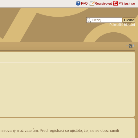
FAQ
Registrovat
Přihlásit se
Pokročilé hledání
strovaným uživatelům. Před registrací se ujistěte, že jste se obeznámili