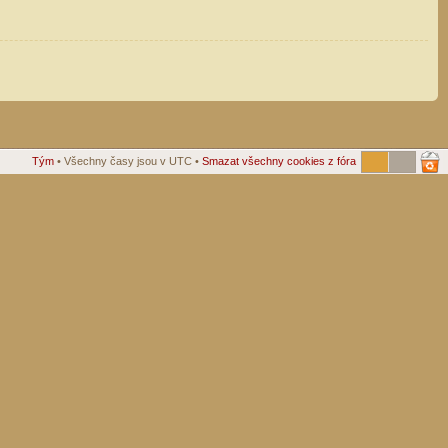
Tým
• Všechny časy jsou v UTC •
Smazat všechny cookies z fóra