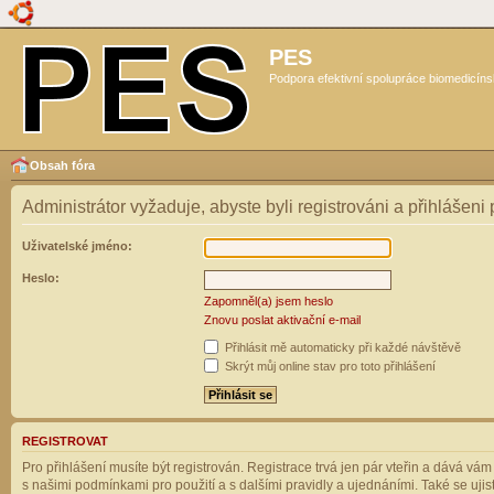
PES
Podpora efektivní spolupráce biomedicíns
Obsah fóra
Administrátor vyžaduje, abyste byli registrováni a přihlášeni
Uživatelské jméno:
Heslo:
Zapomněl(a) jsem heslo
Znovu poslat aktivační e-mail
Přihlásit mě automaticky při každé návštěvě
Skrýt můj online stav pro toto přihlášení
REGISTROVAT
Pro přihlášení musíte být registrován. Registrace trvá jen pár vteřin a dává vá
s našimi podmínkami pro použití a s dalšími pravidly a ujednáními. Také se ujistět