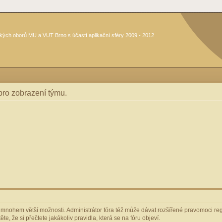
kých oborů MU a VUT Brno s účastí aplikační sféry 2009 - 2012
 pro zobrazení týmu.
m mnohem větší možnosti. Administrátor fóra též může dávat rozšířené pravomoci regi
e, že si přečtete jakákoliv pravidla, která se na fóru objeví.