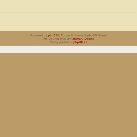
Powered by
phpBB
® Forum Software © phpBB Group
Pro Ubuntu style by
Ishimaru Design
Český překlad –
phpBB.cz