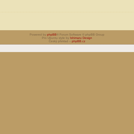
Powered by
phpBB
® Forum Software © phpBB Group
Pro Ubuntu style by
Ishimaru Design
Český překlad –
phpBB.cz