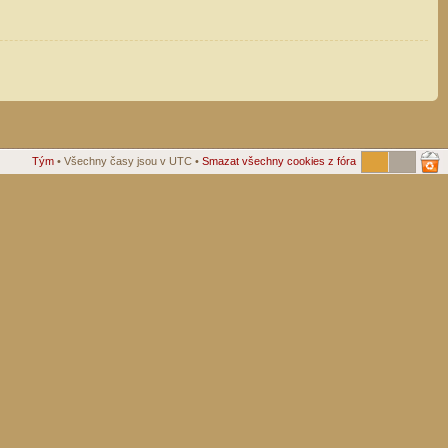
Tým
• Všechny časy jsou v UTC •
Smazat všechny cookies z fóra