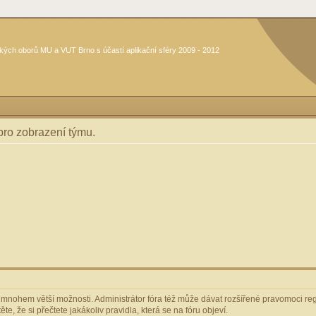
kých oborů MU a VUT Brno s účastí aplikační sféry 2009 - 2012
 pro zobrazení týmu.
m mnohem větší možnosti. Administrátor fóra též může dávat rozšířené pravomoci regi
e, že si přečtete jakákoliv pravidla, která se na fóru objeví.