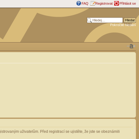
FAQ
Registrovat
Přihlásit se
Pokročilé hledání
strovaným uživatelům. Před registrací se ujistěte, že jste se obeznámili