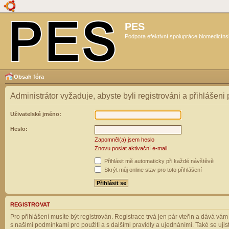
PES
Podpora efektivní spolupráce biomedicíns
Obsah fóra
Administrátor vyžaduje, abyste byli registrováni a přihlášeni
Uživatelské jméno:
Heslo:
Zapomněl(a) jsem heslo
Znovu poslat aktivační e-mail
Přihlásit mě automaticky při každé návštěvě
Skrýt můj online stav pro toto přihlášení
REGISTROVAT
Pro přihlášení musíte být registrován. Registrace trvá jen pár vteřin a dává vá
s našimi podmínkami pro použití a s dalšími pravidly a ujednáními. Také se ujistět