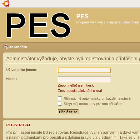
PES
Podpora efektivní spolupráce biomedicíns
Obsah fóra
Administrátor vyžaduje, abyste byli registrováni a přihlášeni
Uživatelské jméno:
Heslo:
Zapomněl(a) jsem heslo
Znovu poslat aktivační e-mail
Přihlásit mě automaticky při každé návštěvě
Skrýt můj online stav pro toto přihlášení
REGISTROVAT
Pro přihlášení musíte být registrován. Registrace trvá jen pár vteřin a dává vá
s našimi podmínkami pro použití a s dalšími pravidly a ujednáními. Také se ujistět