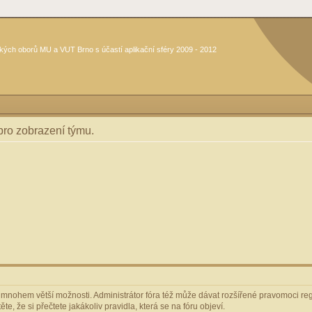
kých oborů MU a VUT Brno s účastí aplikační sféry 2009 - 2012
 pro zobrazení týmu.
m mnohem větší možnosti. Administrátor fóra též může dávat rozšířené pravomoci regi
e, že si přečtete jakákoliv pravidla, která se na fóru objeví.