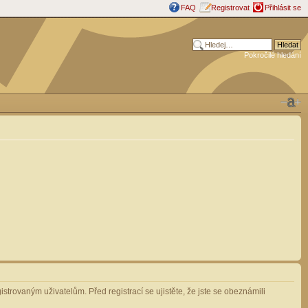
FAQ
Registrovat
Přihlásit se
Pokročilé hledání
strovaným uživatelům. Před registrací se ujistěte, že jste se obeznámili