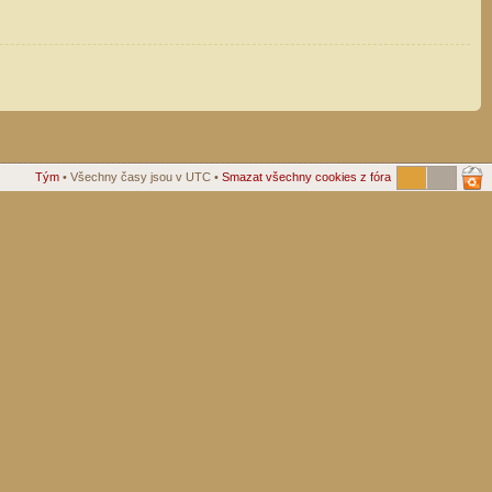
Tým
• Všechny časy jsou v UTC •
Smazat všechny cookies z fóra