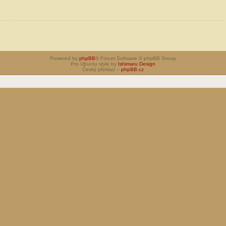
Powered by
phpBB
® Forum Software © phpBB Group
Pro Ubuntu style by
Ishimaru Design
Český překlad –
phpBB.cz