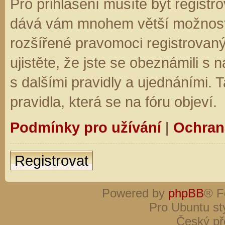
Pro přihlášení musíte být registro
dává vám mnohem větší možnosti.
rozšířené pravomoci registrovaný
ujistěte, že jste se obeznámili s
s dalšími pravidly a ujednáními. Ta
pravidla, která se na fóru objeví.
Podmínky pro užívání
|
Ochran
Registrovat
Powered by
phpBB
® F
Pro Ubuntu st
Český př