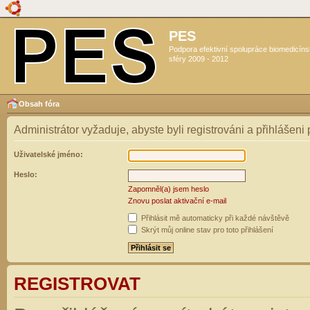
PES
Podpora efektivní spolupráce biomedicín
sféry 2009 - 2012
Obsah fóra
Administrátor vyžaduje, abyste byli registrováni a přihlášeni
Uživatelské jméno:
Heslo:
Zapomněl(a) jsem heslo
Znovu poslat aktivační e-mail
Přihlásit mě automaticky při každé návštěvě
Skrýt můj online stav pro toto přihlášení
REGISTROVAT