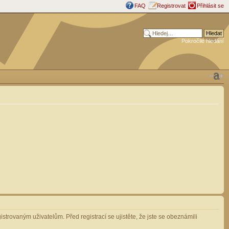
FAQ
Registrovat
Přihlásit se
Pokročilé hledání
strovaným uživatelům. Před registrací se ujistěte, že jste se obeznámili