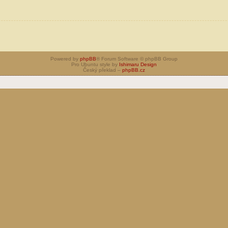
Powered by
phpBB
® Forum Software © phpBB Group
Pro Ubuntu style by
Ishimaru Design
Český překlad –
phpBB.cz