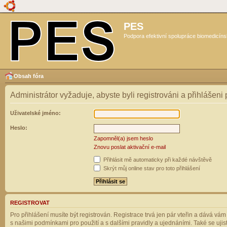
PES
Podpora efektivní spolupráce biomedicíns
Obsah fóra
Administrátor vyžaduje, abyste byli registrováni a přihlášeni
Uživatelské jméno:
Heslo:
Zapomněl(a) jsem heslo
Znovu poslat aktivační e-mail
Přihlásit mě automaticky při každé návštěvě
Skrýt můj online stav pro toto přihlášení
REGISTROVAT
Pro přihlášení musíte být registrován. Registrace trvá jen pár vteřin a dává vá
s našimi podmínkami pro použití a s dalšími pravidly a ujednáními. Také se ujistět