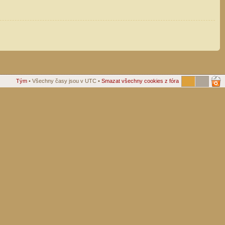
Tým
• Všechny časy jsou v UTC •
Smazat všechny cookies z fóra