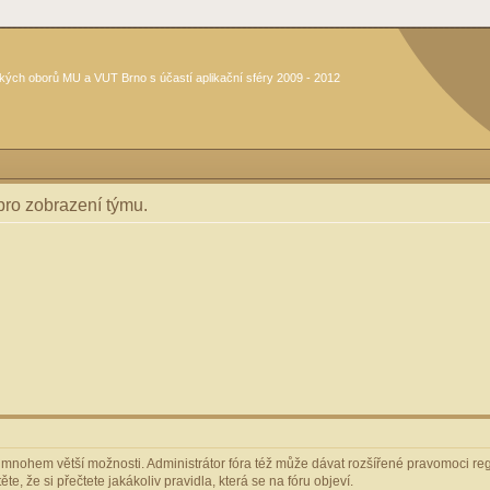
kých oborů MU a VUT Brno s účastí aplikační sféry 2009 - 2012
 pro zobrazení týmu.
m mnohem větší možnosti. Administrátor fóra též může dávat rozšířené pravomoci regi
e, že si přečtete jakákoliv pravidla, která se na fóru objeví.