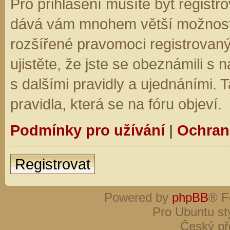
Pro přihlášení musíte být registro
dává vám mnohem větší možnosti.
rozšířené pravomoci registrovaný
ujistěte, že jste se obeznámili s
s dalšími pravidly a ujednáními. Ta
pravidla, která se na fóru objeví.
Podmínky pro užívání
|
Ochran
Registrovat
Powered by
phpBB
® F
Pro Ubuntu st
Český př