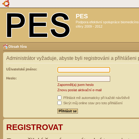
PES
Podpora efektivní spolupráce biomedicín
sféry 2009 - 2012
Obsah fóra
Administrátor vyžaduje, abyste byli registrováni a přihlášeni
Uživatelské jméno:
Heslo:
Zapomněl(a) jsem heslo
Znovu poslat aktivační e-mail
Přihlásit mě automaticky při každé návštěvě
Skrýt můj online stav pro toto přihlášení
REGISTROVAT