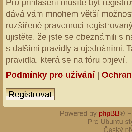
Pro přihlášení musíte být registro
dává vám mnohem větší možnosti.
rozšířené pravomoci registrovaný
ujistěte, že jste se obeznámili s
s dalšími pravidly a ujednáními. Ta
pravidla, která se na fóru objeví.
Podmínky pro užívání
|
Ochran
Registrovat
Powered by
phpBB
® F
Pro Ubuntu st
Český př