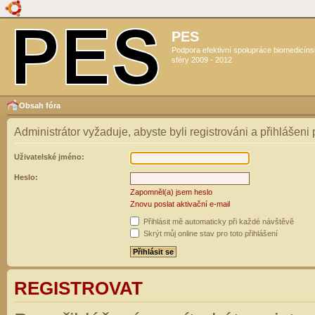
PES
Podpora efektivní spolupráce biomedicín
sféry 2009 - 2012
Obsah fóra
Administrátor vyžaduje, abyste byli registrováni a přihlášeni
Uživatelské jméno:
Heslo:
Zapomněl(a) jsem heslo
Znovu poslat aktivační e-mail
Přihlásit mě automaticky při každé návštěvě
Skrýt můj online stav pro toto přihlášení
REGISTROVAT