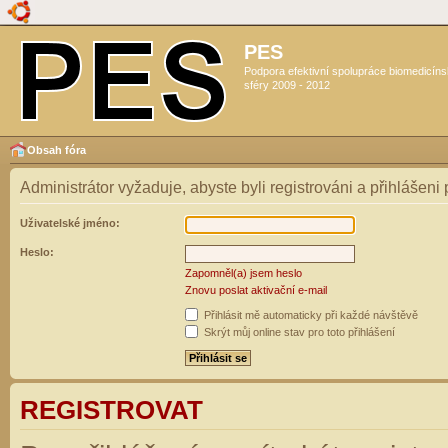
PES
Podpora efektivní spolupráce biomedicín
sféry 2009 - 2012
Obsah fóra
Administrátor vyžaduje, abyste byli registrováni a přihlášeni
Uživatelské jméno:
Heslo:
Zapomněl(a) jsem heslo
Znovu poslat aktivační e-mail
Přihlásit mě automaticky při každé návštěvě
Skrýt můj online stav pro toto přihlášení
REGISTROVAT