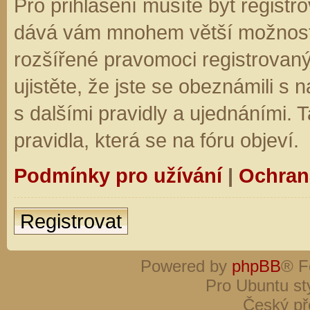
Pro přihlášení musíte být registro
dává vám mnohem větší možnosti.
rozšířené pravomoci registrovaný
ujistěte, že jste se obeznámili s
s dalšími pravidly a ujednáními. Ta
pravidla, která se na fóru objeví.
Podmínky pro užívání
|
Ochran
Registrovat
Powered by
phpBB
® F
Pro Ubuntu st
Český př