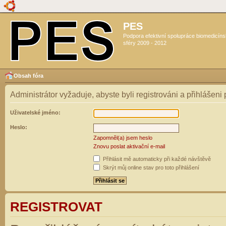
PES
Podpora efektivní spolupráce biomedicín
sféry 2009 - 2012
Obsah fóra
Administrátor vyžaduje, abyste byli registrováni a přihlášeni
Uživatelské jméno:
Heslo:
Zapomněl(a) jsem heslo
Znovu poslat aktivační e-mail
Přihlásit mě automaticky při každé návštěvě
Skrýt můj online stav pro toto přihlášení
REGISTROVAT