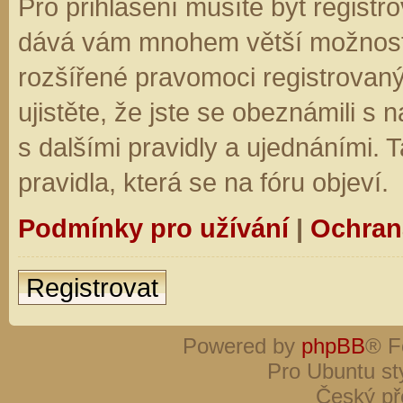
Pro přihlášení musíte být registro
dává vám mnohem větší možnosti.
rozšířené pravomoci registrovaný
ujistěte, že jste se obeznámili s
s dalšími pravidly a ujednáními. Ta
pravidla, která se na fóru objeví.
Podmínky pro užívání
|
Ochran
Registrovat
Powered by
phpBB
® F
Pro Ubuntu st
Český př