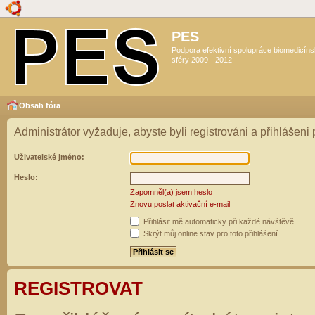
PES
Podpora efektivní spolupráce biomedicín
sféry 2009 - 2012
Obsah fóra
Administrátor vyžaduje, abyste byli registrováni a přihlášeni
Uživatelské jméno:
Heslo:
Zapomněl(a) jsem heslo
Znovu poslat aktivační e-mail
Přihlásit mě automaticky při každé návštěvě
Skrýt můj online stav pro toto přihlášení
REGISTROVAT