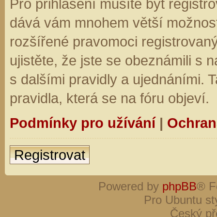
Pro přihlášení musíte být registro
dává vám mnohem větší možnosti.
rozšířené pravomoci registrovaný
ujistěte, že jste se obeznámili s
s dalšími pravidly a ujednáními. Ta
pravidla, která se na fóru objeví.
Podmínky pro užívání
|
Ochran
Registrovat
Powered by
phpBB
® F
Pro Ubuntu st
Český př