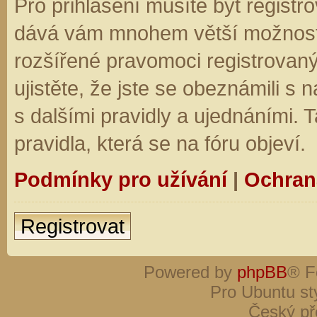
Pro přihlášení musíte být registro
dává vám mnohem větší možnosti.
rozšířené pravomoci registrovaný
ujistěte, že jste se obeznámili s
s dalšími pravidly a ujednáními. Ta
pravidla, která se na fóru objeví.
Podmínky pro užívání
|
Ochran
Registrovat
Powered by
phpBB
® F
Pro Ubuntu st
Český př