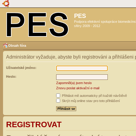
PES
Podpora efektivní spolupráce biomedicín
sféry 2009 - 2012
Obsah fóra
Administrátor vyžaduje, abyste byli registrováni a přihlášeni 
Uživatelské jméno:
Heslo:
Zapomněl(a) jsem heslo
Znovu poslat aktivační e-mail
Přihlásit mě automaticky při každé návštěvě
Skrýt můj online stav pro toto přihlášení
REGISTROVAT