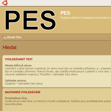
PES
Podpora efektivní spolupráce biomedicíns
Obsah fóra
Hledat
VYHLEDÁVANÝ TEXT
Hledat klíčová slova:
Umístění
+
před slovem znamená, že slovo musí být ve výsledku přítomno, a
-
znamená
být ve výsledku přítomno. Pokud chcete, aby stačila shoda pouze s jedním z více slov, 
závorek oddělené znakem
|
. Použitím * nahradíte část slova
Vyhledat autora:
Zadáním * nahradíte část slova
NASTAVENÍ VYHLEDÁVÁNÍ
Prohledávat fóra:
Zvolte fórum nebo fóra, ve kterých chcete vyhledávat. Subfóra jsou prohledávána autom
nezvolíte jinak.