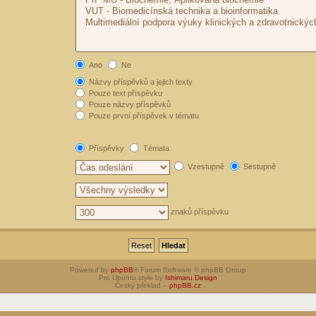
Ano
Ne
Názvy příspěvků a jejich texty
Pouze text příspěvku
Pouze názvy příspěvků
Pouze první příspěvek v tématu
Příspěvky
Témata
Vzestupně
Sestupně
znaků příspěvku
Powered by
phpBB
® Forum Software © phpBB Group
Pro Ubuntu style by
Ishimaru Design
Český překlad –
phpBB.cz