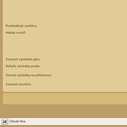
Prohledávat subfóra:
Hledat uvnitř:
Zobrazit výsledek jako:
Seřadit výsledky podle:
Omezit výsledky na předchozí:
Zobrazit prvních:
Obsah fóra