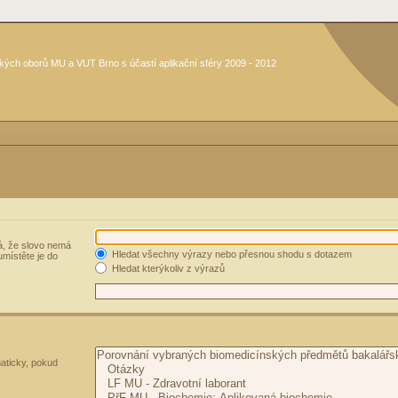
kých oborů MU a VUT Brno s účastí aplikační sféry 2009 - 2012
, že slovo nemá
Hledat všechny výrazy nebo přesnou shodu s dotazem
umístěte je do
Hledat kterýkoliv z výrazů
aticky, pokud