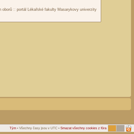
Tým
• Všechny časy jsou v UTC •
Smazat všechny cookies z fóra