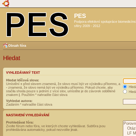
PES
Podpora efektivní spolupráce biomedicín
sféry 2009 - 2012
Obsah fóra
Hledat
VYHLEDÁVANÝ TEXT
Hledat klíčová slova:
Umístění
+
před slovem znamená, že slovo musí být ve výsledku přítomno, a
Hled
-
znamená, že slovo nemá být ve výsledku přítomno. Pokud chcete, aby
stačila shoda pouze s jedním z více slov, umístěte je do závorek oddělené
Hleda
znakem
|
. Použitím * nahradíte část slova
Vyhledat autora:
Zadáním * nahradíte část slova
NASTAVENÍ VYHLEDÁVÁNÍ
Prohledávat fóra:
Zvolte fórum nebo fóra, ve kterých chcete vyhledávat. Subfóra jsou
prohledávána automaticky, pokud nezvolíte jinak.