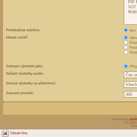
Prohledávat subfóra:
Ano
Hledat uvnitř:
Názvy
Pouz
Pouz
Pouze
Zobrazit výsledek jako:
Přís
Seřadit výsledky podle:
Omezit výsledky na předchozí:
Zobrazit prvních:
Powered by
php
Pro Ubun
Čes
Obsah fóra