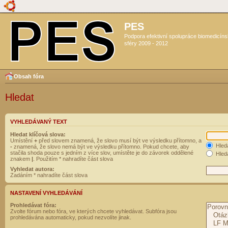
PES
Podpora efektivní spolupráce biomedicín
sféry 2009 - 2012
Obsah fóra
Hledat
VYHLEDÁVANÝ TEXT
Hledat klíčová slova:
Umístění
+
před slovem znamená, že slovo musí být ve výsledku přítomno, a
Hled
-
znamená, že slovo nemá být ve výsledku přítomno. Pokud chcete, aby
stačila shoda pouze s jedním z více slov, umístěte je do závorek oddělené
Hleda
znakem
|
. Použitím * nahradíte část slova
Vyhledat autora:
Zadáním * nahradíte část slova
NASTAVENÍ VYHLEDÁVÁNÍ
Prohledávat fóra:
Zvolte fórum nebo fóra, ve kterých chcete vyhledávat. Subfóra jsou
prohledávána automaticky, pokud nezvolíte jinak.