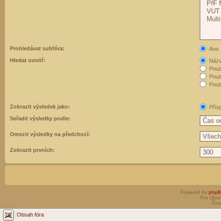
Prohledávat subfóra:
Ano
Hledat uvnitř:
Názvy
Pouz
Pouz
Pouze
Zobrazit výsledek jako:
Přís
Seřadit výsledky podle:
Omezit výsledky na předchozí:
Zobrazit prvních:
Powered by
php
Pro Ubun
Čes
Obsah fóra