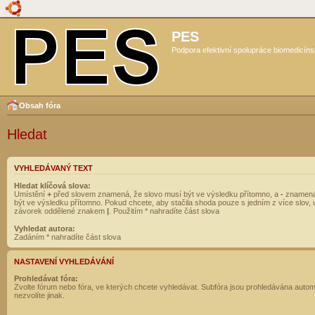
PES
Podpora efektivní spolupráce biomedicíns
Obsah fóra
Hledat
VYHLEDÁVANÝ TEXT
Hledat klíčová slova:
Umístění
+
před slovem znamená, že slovo musí být ve výsledku přítomno, a
-
znamená
být ve výsledku přítomno. Pokud chcete, aby stačila shoda pouze s jedním z více slov, 
závorek oddělené znakem
|
. Použitím * nahradíte část slova
Vyhledat autora:
Zadáním * nahradíte část slova
NASTAVENÍ VYHLEDÁVÁNÍ
Prohledávat fóra:
Zvolte fórum nebo fóra, ve kterých chcete vyhledávat. Subfóra jsou prohledávána autom
nezvolíte jinak.