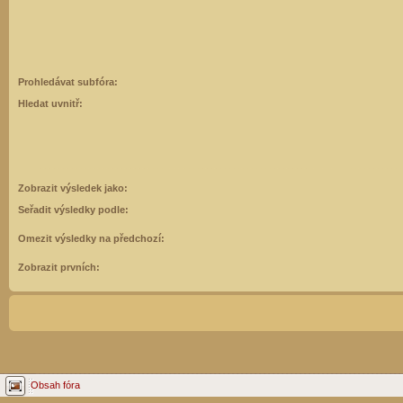
Prohledávat subfóra:
Hledat uvnitř:
Zobrazit výsledek jako:
Seřadit výsledky podle:
Omezit výsledky na předchozí:
Zobrazit prvních:
Obsah fóra