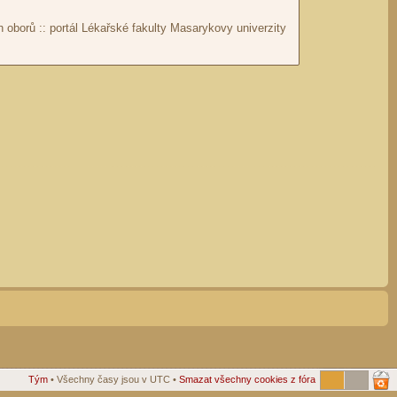
Tým
• Všechny časy jsou v UTC •
Smazat všechny cookies z fóra