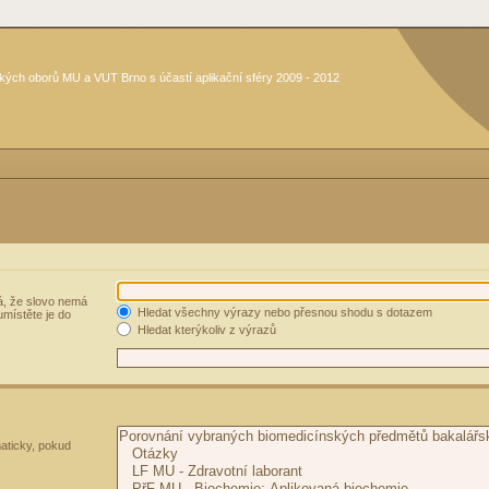
kých oborů MU a VUT Brno s účastí aplikační sféry 2009 - 2012
, že slovo nemá
Hledat všechny výrazy nebo přesnou shodu s dotazem
umístěte je do
Hledat kterýkoliv z výrazů
aticky, pokud