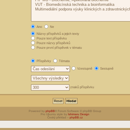
Ano
Ne
Názvy příspěvků a jejich texty
Pouze text příspěvku
Pouze názvy příspěvků
Pouze první příspěvek v tématu
Příspěvky
Témata
Vzestupně
Sestupně
znaků příspěvku
Powered by
phpBB
® Forum Software © phpBB Group
Pro Ubuntu style by
Ishimaru Design
Český překlad –
phpBB.cz