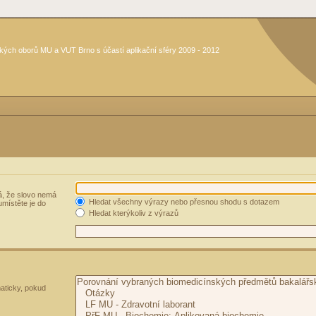
kých oborů MU a VUT Brno s účastí aplikační sféry 2009 - 2012
, že slovo nemá
Hledat všechny výrazy nebo přesnou shodu s dotazem
umístěte je do
Hledat kterýkoliv z výrazů
aticky, pokud