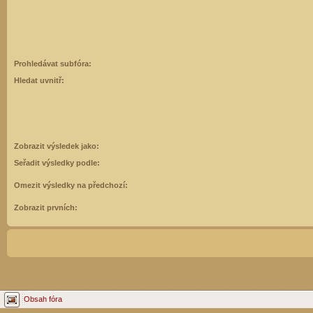
Prohledávat subfóra:
Hledat uvnitř:
Zobrazit výsledek jako:
Seřadit výsledky podle:
Omezit výsledky na předchozí:
Zobrazit prvních:
Obsah fóra