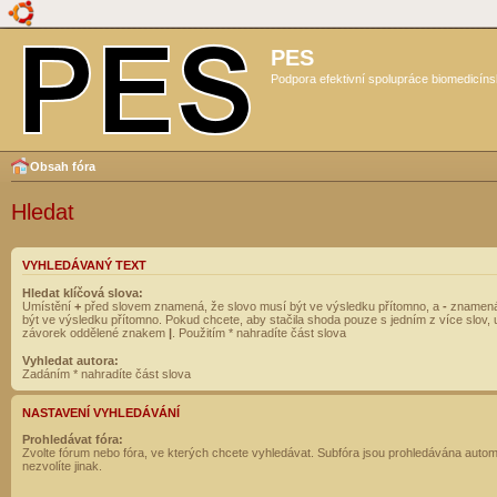
PES
Podpora efektivní spolupráce biomedicíns
Obsah fóra
Hledat
VYHLEDÁVANÝ TEXT
Hledat klíčová slova:
Umístění
+
před slovem znamená, že slovo musí být ve výsledku přítomno, a
-
znamená
být ve výsledku přítomno. Pokud chcete, aby stačila shoda pouze s jedním z více slov, 
závorek oddělené znakem
|
. Použitím * nahradíte část slova
Vyhledat autora:
Zadáním * nahradíte část slova
NASTAVENÍ VYHLEDÁVÁNÍ
Prohledávat fóra:
Zvolte fórum nebo fóra, ve kterých chcete vyhledávat. Subfóra jsou prohledávána autom
nezvolíte jinak.