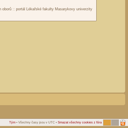
Tým
• Všechny časy jsou v UTC •
Smazat všechny cookies z fóra