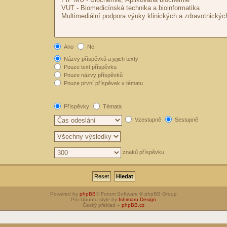
Ano
Ne
Názvy příspěvků a jejich texty
Pouze text příspěvku
Pouze názvy příspěvků
Pouze první příspěvek v tématu
Příspěvky
Témata
Vzestupně
Sestupně
znaků příspěvku
Powered by
phpBB
® Forum Software © phpBB Group
Pro Ubuntu style by
Ishimaru Design
Český překlad –
phpBB.cz